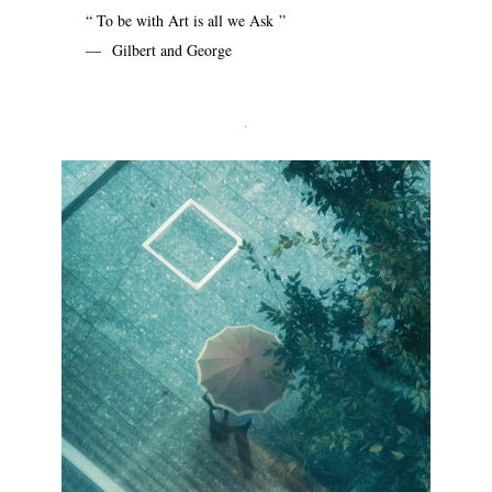
“ To be with Art is all we Ask ”
— Gilbert and George
.