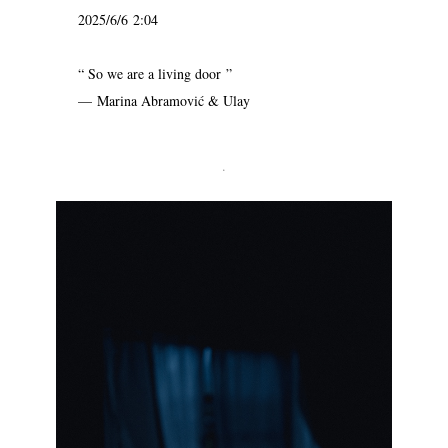
2025/6/6 2:04
“ So we are a living door ”
— Marina Abramović & Ulay
.