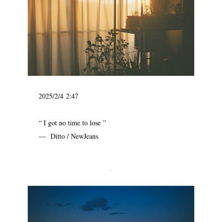
2025/2/4 2:47
“ I got no time to lose ”
— Ditto / NewJeans
.