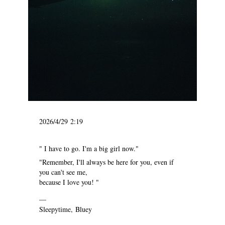
2026/4/29 2:19
" I have to go. I'm a big girl now."
"Remember, I'll always be here for you, even if
you can't see me,
because I love you! "
—
Sleepytime, Bluey