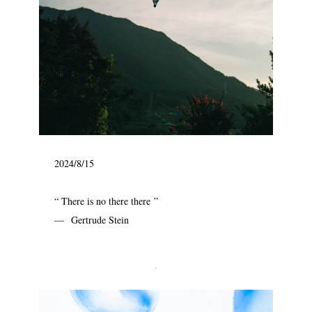
2024/8/15
“ There is no there there ”
— Gertrude Stein
.