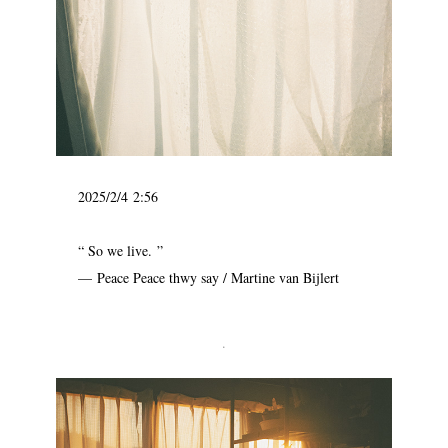
2025/2/4 2:56
“ So we live. ”
— Peace Peace thwy say / Martine van Bijlert
.