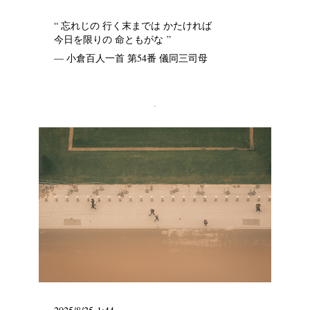
“ 忘れじの 行く末までは かたければ
今日を限りの 命ともがな ”
— 小倉百人一首 第54番 儀同三司母
.