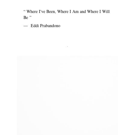
“ Where I've Been, Where I Am and Where I Will
Be ”
— Eddi Prabandono
.