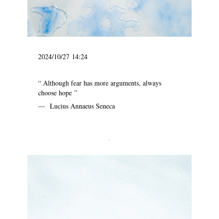
2024/10/27 14:24
“ Although fear has more arguments, always
choose hope ”
— Lucius Annaeus Seneca
.