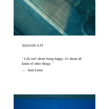
2024/10/9 0:55
“ Life isn't about being happy, it's about all
kinds of other things. ”
— Saul Leiter
.